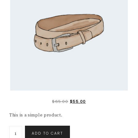
$
65.00
$
55.00
This is a simple product.
ADD TO CART